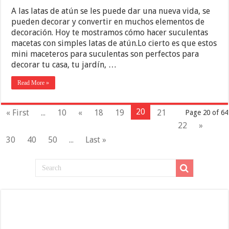
A las latas de atún se les puede dar una nueva vida, se
pueden decorar y convertir en muchos elementos de
decoración. Hoy te mostramos cómo hacer suculentas
macetas con simples latas de atún.Lo cierto es que estos
mini maceteros para suculentas son perfectos para
decorar tu casa, tu jardín, …
Read More »
20
« First
...
10
«
18
19
21
Page 20 of 64
22
»
30
40
50
...
Last »