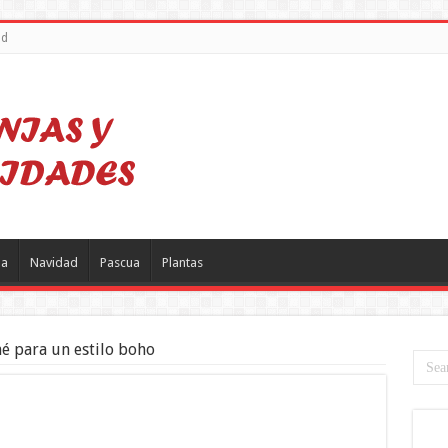
ad
a
Navidad
Pascua
Plantas
é para un estilo boho