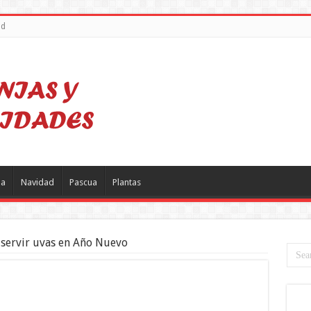
ad
a
Navidad
Pascua
Plantas
a servir uvas en Año Nuevo