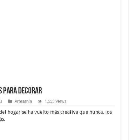
s para Decorar
23
Artesania
1,555 Views
l hogar se ha vuelto más creativa que nunca, los
ás.