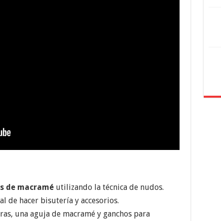
es de macramé
utilizando la técnica de nudos.
l de hacer bisutería y accesorios.
eras, una aguja de macramé y ganchos para