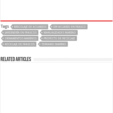
Tags
BRICOLAJE DE ACUARIOS
DIY ACUARIO EN FRASCO
JARDINERÍA EN FRASCOS
MANUALIDADES MARINO
ORNAMENTOS MARINOS
PROYECTO DE RECICLAJE
RECICLAJE DE FRASCOS
TERRARIO MARINO
Related Articles